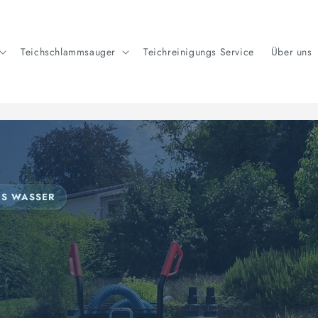
Teichschlammsauger
Teichreinigungs Service
Über uns
ES WASSER