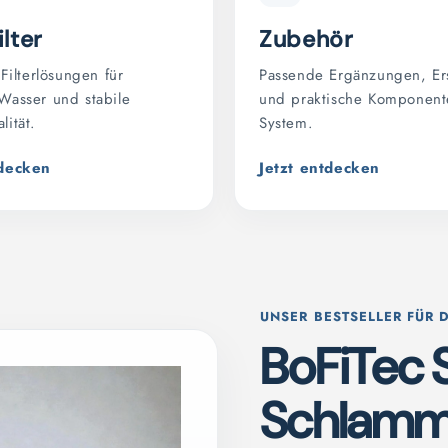
ilter
Zubehör
 Filterlösungen für
Passende Ergänzungen, Ers
Wasser und stabile
und praktische Komponente
lität.
System.
tdecken
Jetzt entdecken
UNSER BESTSELLER FÜR 
BoFiTec 
Schlamm